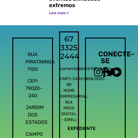
extremos
Leia mais »
67
3325
CONECTE-
RUA
2444
SE
PIRATININGA
1100
comercial@blink102.com.br
CNPJ: 24.961.858/0001-
CEP:
80
79020-
NOME
240
EMPRESARIAL:
BLK
JARDIM
MIDIA
DIGITAL
DOS
– EIRELI
ESTADOS
EXPEDIENTE
CAMPO