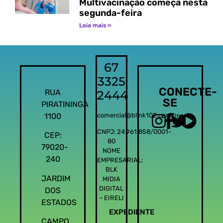
Multivacinação começa nesta
segunda-feira
Leia mais »
67
3325
CONECTE-
RUA
2444
SE
PIRATININGA
1100
comercial@blink102.com.br
CNPJ: 24.961.858/0001-
CEP:
80
79020-
NOME
240
EMPRESARIAL:
BLK
JARDIM
MIDIA
DIGITAL
DOS
– EIRELI
ESTADOS
EXPEDIENTE
CAMPO