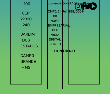
1100
comercial@blink102.com.br
CNPJ: 24.961.858/0001-
CEP:
80
79020-
NOME
240
EMPRESARIAL:
BLK
JARDIM
MIDIA
DIGITAL
DOS
– EIRELI
ESTADOS
EXPEDIENTE
CAMPO
GRANDE
– MS