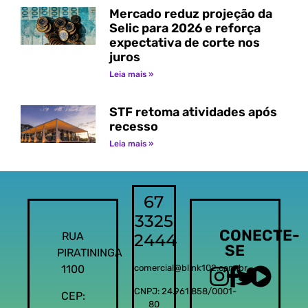
Mercado reduz projeção da
Selic para 2026 e reforça
expectativa de corte nos
juros
Leia mais »
STF retoma atividades após
recesso
Leia mais »
67
3325
CONECTE-
RUA
2444
SE
PIRATININGA
1100
comercial@blink102.com.br
CNPJ: 24.961.858/0001-
CEP:
80