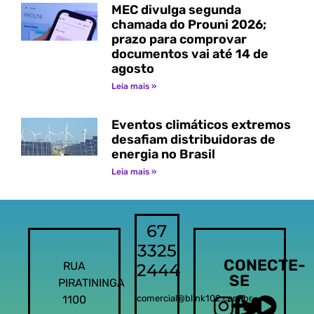
MEC divulga segunda
chamada do Prouni 2026;
prazo para comprovar
documentos vai até 14 de
agosto
Leia mais »
Eventos climáticos extremos
desafiam distribuidoras de
energia no Brasil
Leia mais »
67
3325
CONECTE-
RUA
2444
SE
PIRATININGA
1100
comercial@blink102.com.br