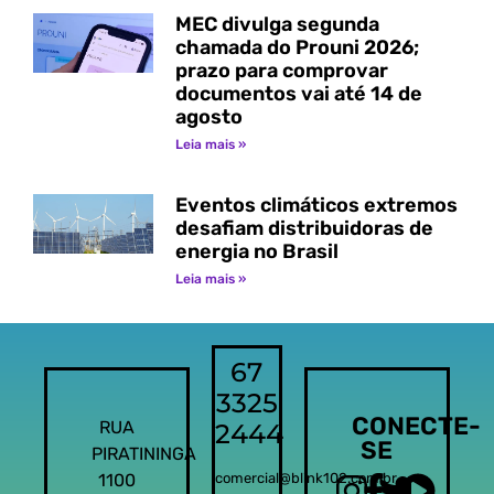
MEC divulga segunda
chamada do Prouni 2026;
prazo para comprovar
documentos vai até 14 de
agosto
Leia mais »
Eventos climáticos extremos
desafiam distribuidoras de
energia no Brasil
Leia mais »
67
3325
CONECTE-
RUA
2444
SE
PIRATININGA
1100
comercial@blink102.com.br