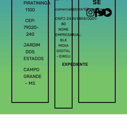
SE
PIRATININGA
1100
comercial@blink102.com.br
CNPJ: 24.961.858/0001-
CEP:
80
79020-
NOME
240
EMPRESARIAL:
BLK
JARDIM
MIDIA
DIGITAL
DOS
– EIRELI
ESTADOS
EXPEDIENTE
CAMPO
GRANDE
– MS