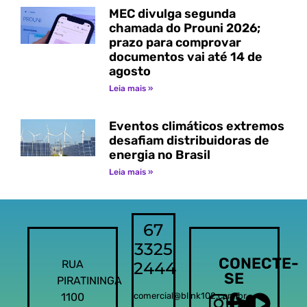
MEC divulga segunda
chamada do Prouni 2026;
prazo para comprovar
documentos vai até 14 de
agosto
Leia mais »
Eventos climáticos extremos
desafiam distribuidoras de
energia no Brasil
Leia mais »
67
3325
CONECTE-
RUA
2444
SE
PIRATININGA
1100
comercial@blink102.com.br