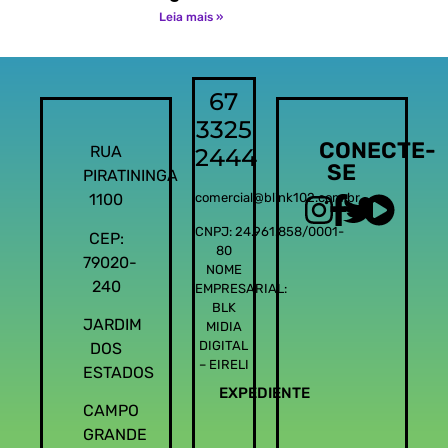
Leia mais »
67
3325
CONECTE-
RUA
2444
SE
PIRATININGA
1100
comercial@blink102.com.br
CNPJ: 24.961.858/0001-
CEP:
80
79020-
NOME
240
EMPRESARIAL:
BLK
JARDIM
MIDIA
DIGITAL
DOS
– EIRELI
ESTADOS
EXPEDIENTE
CAMPO
GRANDE