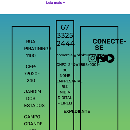
Leia mais »
67
3325
CONECTE-
RUA
2444
SE
PIRATININGA
1100
comercial@blink102.com.br
CNPJ: 24.961.858/0001-
CEP:
80
79020-
NOME
240
EMPRESARIAL:
BLK
JARDIM
MIDIA
DIGITAL
DOS
– EIRELI
ESTADOS
EXPEDIENTE
CAMPO
GRANDE