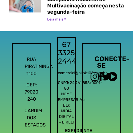
Multivacinação começa nesta
segunda-feira
Leia mais »
67
3325
CONECTE-
RUA
2444
SE
PIRATININGA
1100
comercial@blink102.com.br
CNPJ: 24.961.858/0001-
CEP:
80
79020-
NOME
240
EMPRESARIAL:
BLK
JARDIM
MIDIA
DIGITAL
DOS
– EIRELI
ESTADOS
EXPEDIENTE