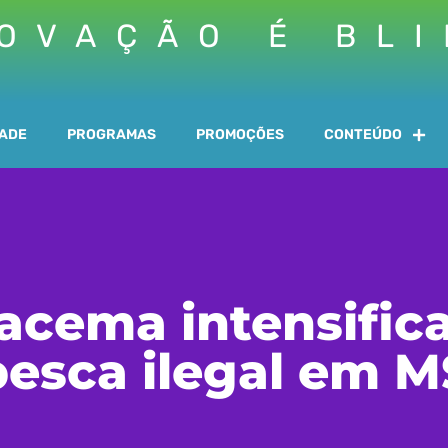
OVAÇÃO É BL
DADE
PROGRAMAS
PROMOÇÕES
CONTEÚDO
acema intensific
pesca ilegal em M