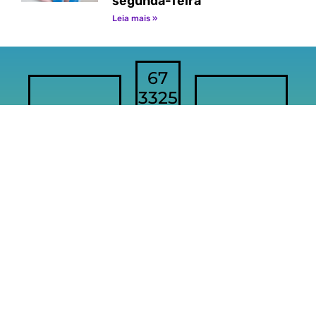
segunda-feira
Leia mais »
67
3325
CONECTE-
RUA
2444
SE
PIRATININGA
1100
comercial@blink102.com.br
CNPJ: 24.961.858/0001-
CEP:
80
79020-
NOME
240
EMPRESARIAL:
BLK
JARDIM
MIDIA
DIGITAL
DOS
– EIRELI
ESTADOS
EXPEDIENTE
CAMPO
GRANDE