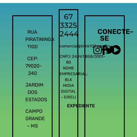
67
3325
CONECTE-
RUA
2444
SE
PIRATININGA
1100
comercial@blink102.com.br
CNPJ: 24.961.858/0001-
CEP:
80
79020-
NOME
240
EMPRESARIAL:
BLK
JARDIM
MIDIA
DIGITAL
DOS
– EIRELI
ESTADOS
EXPEDIENTE
CAMPO
GRANDE
– MS