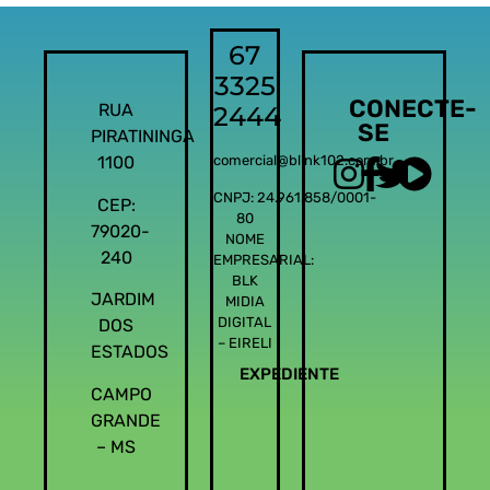
67
3325
CONECTE-
RUA
2444
SE
PIRATININGA
1100
comercial@blink102.com.br
CNPJ: 24.961.858/0001-
CEP:
80
79020-
NOME
240
EMPRESARIAL:
BLK
JARDIM
MIDIA
DIGITAL
DOS
– EIRELI
ESTADOS
EXPEDIENTE
CAMPO
GRANDE
– MS