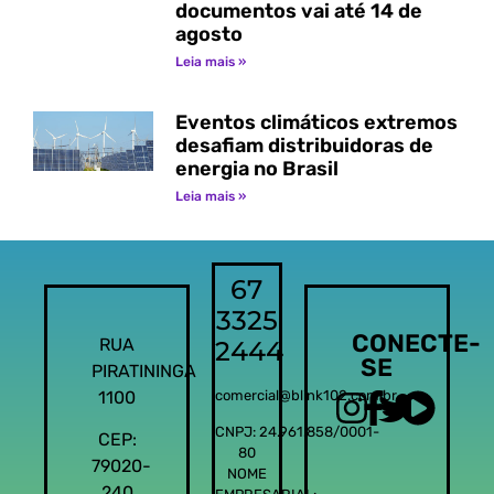
documentos vai até 14 de
agosto
Leia mais »
Eventos climáticos extremos
desafiam distribuidoras de
energia no Brasil
Leia mais »
67
3325
CONECTE-
RUA
2444
SE
PIRATININGA
1100
comercial@blink102.com.br
CNPJ: 24.961.858/0001-
CEP:
80
79020-
NOME
240