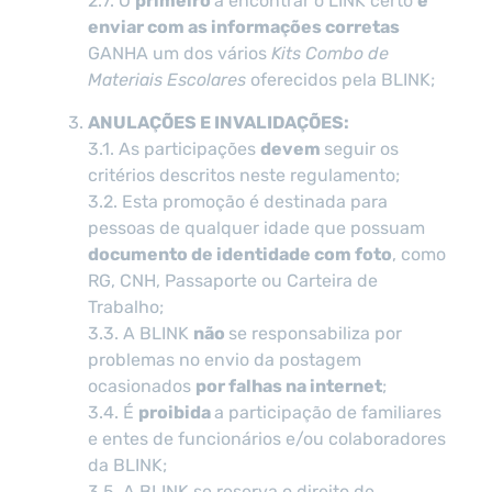
2.7. O
primeiro
a encontrar o LINK certo
e
enviar com as informações corretas
GANHA um dos vários
Kits Combo de
Materiais Escolares
oferecidos pela BLINK;
ANULAÇÕES E INVALIDAÇÕES:
3.1. As participações
devem
seguir os
critérios descritos neste regulamento;
3.2. Esta promoção é destinada para
pessoas de qualquer idade que possuam
documento de identidade com foto
, como
RG, CNH, Passaporte ou Carteira de
Trabalho;
3.3. A BLINK
não
se responsabiliza por
problemas no envio da postagem
ocasionados
por falhas na internet
;
3.4. É
proibida
a participação de familiares
e entes de funcionários e/ou colaboradores
da BLINK;
3.5. A BLINK se reserva o direito de