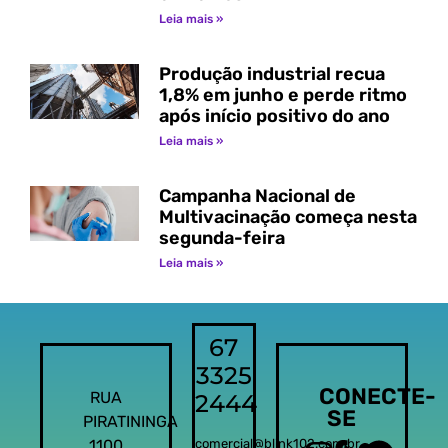
Leia mais »
Produção industrial recua
1,8% em junho e perde ritmo
após início positivo do ano
Leia mais »
Campanha Nacional de
Multivacinação começa nesta
segunda-feira
Leia mais »
67
3325
CONECTE-
RUA
2444
SE
PIRATININGA
1100
comercial@blink102.com.br