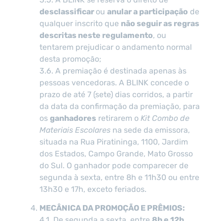
desclassificar
ou
anular a participação
de
qualquer inscrito que
não seguir as regras
descritas neste regulamento
, ou
tentarem prejudicar o andamento normal
desta promoção;
3.6. A premiação é destinada apenas às
pessoas vencedoras. A BLINK concede o
prazo de até 7 (sete) dias corridos, a partir
da data da confirmação da premiação, para
os
ganhadores
retirarem o
Kit Combo de
Materiais Escolares
na sede da emissora,
situada na Rua Piratininga, 1100, Jardim
dos Estados, Campo Grande, Mato Grosso
do Sul. O ganhador pode comparecer de
segunda à sexta, entre 8h e 11h30 ou entre
13h30 e 17h, exceto feriados.
MECÂNICA DA PROMOÇÃO E PRÊMIOS:
4.1. De segunda a sexta, entre
8h e 12h
,