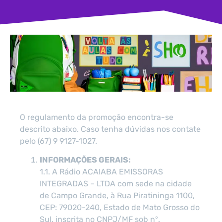
O regulamento da promoção encontra-se
descrito abaixo. Caso tenha dúvidas nos contate
pelo (67) 9 9127-1027.
INFORMAÇÕES GERAIS:
1.1. A Rádio ACAIABA EMISSORAS
INTEGRADAS – LTDA com sede na cidade
de Campo Grande, à Rua Piratininga 1100,
CEP: 79020-240, Estado de Mato Grosso do
Sul, inscrita no CNPJ/MF sob nº.