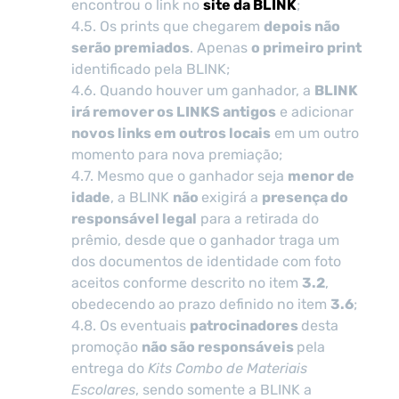
encontrou o link no
site da BLINK
;
4.5. Os prints que chegarem
depois não
serão premiados
. Apenas
o primeiro print
identificado pela BLINK;
4.6. Quando houver um ganhador, a
BLINK
irá remover os LINKS antigos
e adicionar
novos links em outros locais
em um outro
momento para nova premiação;
4.7. Mesmo que o ganhador seja
menor de
idade
, a BLINK
não
exigirá a
presença do
responsável legal
para a retirada do
prêmio, desde que o ganhador traga um
dos documentos de identidade com foto
aceitos conforme descrito no item
3.2
,
obedecendo ao prazo definido no item
3.6
;
4.8. Os eventuais
patrocinadores
desta
promoção
não são responsáveis
pela
entrega do
Kits Combo de Materiais
Escolares
, sendo somente a BLINK a