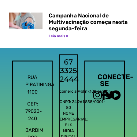
Campanha Nacional de
Multivacinação começa nesta
segunda-feira
Leia mais »
67
3325
CONECTE-
RUA
2444
SE
PIRATININGA
1100
comercial@blink102.com.br
CNPJ: 24.961.858/0001-
CEP:
80
79020-
NOME
240
EMPRESARIAL:
BLK
JARDIM
MIDIA
DIGITAL