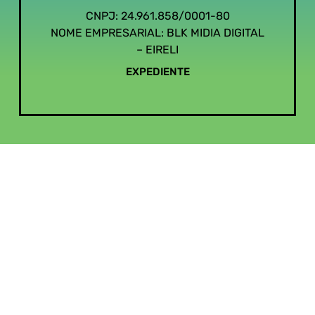
CNPJ: 24.961.858/0001-80
NOME EMPRESARIAL: BLK MIDIA DIGITAL
– EIRELI
EXPEDIENTE