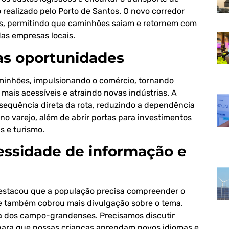
 realizado pelo Porto de Santos. O novo corredor
os, permitindo que caminhões saiam e retornem com
as empresas locais.
as oportunidades
caminhões, impulsionando o comércio, tornando
mais acessíveis e atraindo novas indústrias. A
sequência direta da rota, reduzindo a dependência
o varejo, além de abrir portas para investimentos
s e turismo.
ssidade de informação e
destacou que a população precisa compreender o
Ele também cobrou mais divulgação sobre o tema.
ida dos campo-grandenses. Precisamos discutir
o para que nossas crianças aprendam novos idiomas e