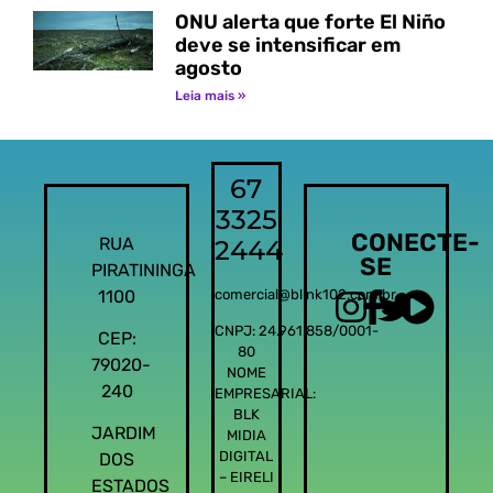
ONU alerta que forte El Niño
deve se intensificar em
agosto
Leia mais »
67
3325
CONECTE-
RUA
2444
SE
PIRATININGA
1100
comercial@blink102.com.br
CNPJ: 24.961.858/0001-
CEP:
80
79020-
NOME
240
EMPRESARIAL:
BLK
JARDIM
MIDIA
DIGITAL
DOS
– EIRELI
ESTADOS