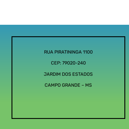
RUA PIRATININGA 1100
CEP: 79020-240
JARDIM DOS ESTADOS
CAMPO GRANDE – MS