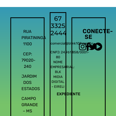
67
3325
CONECTE-
RUA
2444
SE
PIRATININGA
1100
comercial@blink102.com.br
CNPJ: 24.961.858/0001-
CEP:
80
79020-
NOME
240
EMPRESARIAL:
BLK
JARDIM
MIDIA
DIGITAL
DOS
– EIRELI
ESTADOS
EXPEDIENTE
CAMPO
GRANDE
– MS