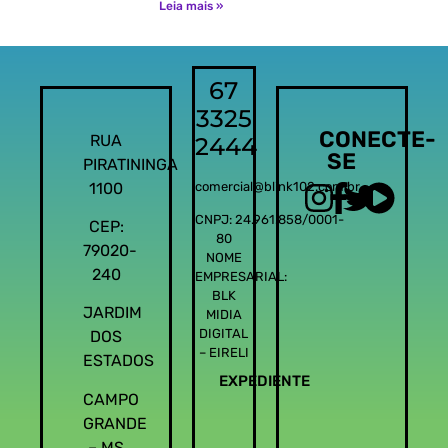
Leia mais »
67
3325
CONECTE-
RUA
2444
SE
PIRATININGA
1100
comercial@blink102.com.br
CNPJ: 24.961.858/0001-
CEP:
80
79020-
NOME
240
EMPRESARIAL:
BLK
JARDIM
MIDIA
DIGITAL
DOS
– EIRELI
ESTADOS
EXPEDIENTE
CAMPO
GRANDE
– MS