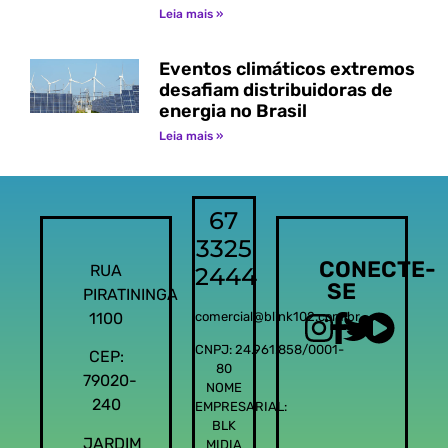
Leia mais »
Eventos climáticos extremos
desafiam distribuidoras de
energia no Brasil
Leia mais »
67
3325
CONECTE-
RUA
2444
SE
PIRATININGA
1100
comercial@blink102.com.br
CNPJ: 24.961.858/0001-
CEP:
80
79020-
NOME
240
EMPRESARIAL:
BLK
JARDIM
MIDIA