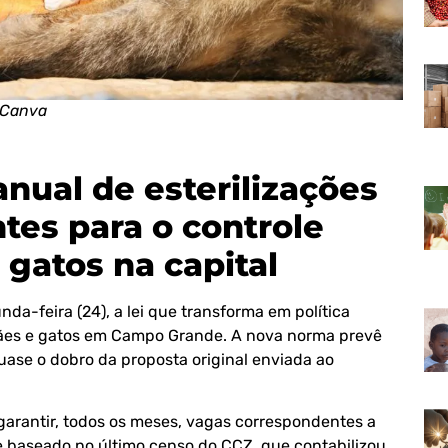
 Canva
anual de esterilizações
tes para o controle
 gatos na capital
nda-feira (24), a lei que transforma em política
cães e gatos em Campo Grande. A nova norma prevê
uase o dobro da proposta original enviada ao
garantir, todos os meses, vagas correspondentes a
ce baseado no último censo do CCZ, que contabilizou