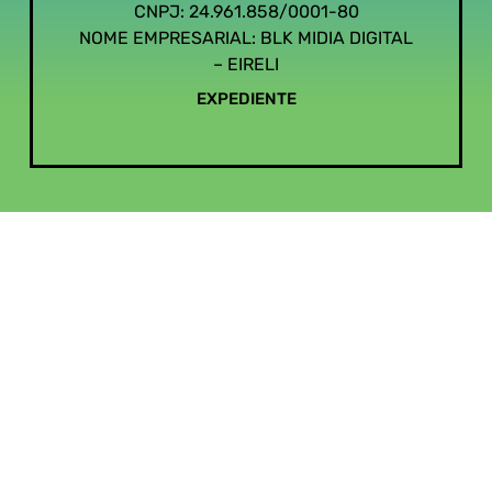
CNPJ: 24.961.858/0001-80
NOME EMPRESARIAL: BLK MIDIA DIGITAL
– EIRELI
EXPEDIENTE