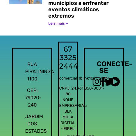
municípios a enfrentar
eventos climáticos
extremos
Leia mais »
67
3325
CONECTE-
RUA
2444
SE
PIRATININGA
1100
comercial@blink102.com.br
CNPJ: 24.961.858/0001-
CEP:
80
79020-
NOME
240
EMPRESARIAL:
BLK
JARDIM
MIDIA
DIGITAL
DOS
– EIRELI
ESTADOS