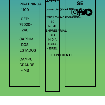
SE
PIRATININGA
1100
comercial@blink102.com.br
CNPJ: 24.961.858/0001-
CEP:
80
79020-
NOME
240
EMPRESARIAL:
BLK
JARDIM
MIDIA
DIGITAL
DOS
– EIRELI
ESTADOS
EXPEDIENTE
CAMPO
GRANDE
– MS