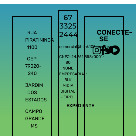
67
3325
CONECTE-
RUA
2444
SE
PIRATININGA
1100
comercial@blink102.com.br
CNPJ: 24.961.858/0001-
CEP:
80
79020-
NOME
240
EMPRESARIAL:
BLK
JARDIM
MIDIA
DIGITAL
DOS
– EIRELI
ESTADOS
EXPEDIENTE
CAMPO
GRANDE
– MS