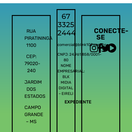
67
3325
CONECTE-
RUA
2444
SE
PIRATININGA
1100
comercial@blink102.com.br
CNPJ: 24.961.858/0001-
CEP:
80
79020-
NOME
240
EMPRESARIAL:
BLK
JARDIM
MIDIA
DIGITAL
DOS
– EIRELI
ESTADOS
EXPEDIENTE
CAMPO
GRANDE
– MS