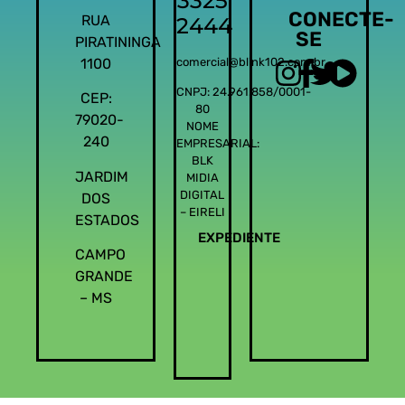
3325
CONECTE-
RUA
2444
SE
PIRATININGA
1100
comercial@blink102.com.br
CNPJ: 24.961.858/0001-
CEP:
80
79020-
NOME
240
EMPRESARIAL:
BLK
JARDIM
MIDIA
DIGITAL
DOS
– EIRELI
ESTADOS
EXPEDIENTE
CAMPO
GRANDE
– MS