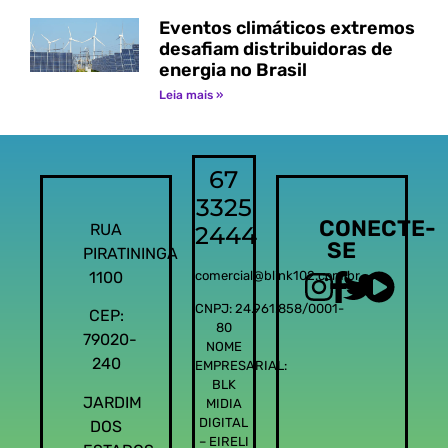
Eventos climáticos extremos
desafiam distribuidoras de
energia no Brasil
Leia mais »
67
3325
CONECTE-
RUA
2444
SE
PIRATININGA
1100
comercial@blink102.com.br
CNPJ: 24.961.858/0001-
CEP:
80
79020-
NOME
240
EMPRESARIAL:
BLK
JARDIM
MIDIA
DIGITAL
DOS
– EIRELI