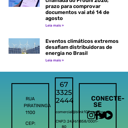
chamada do Prouni 2026;
prazo para comprovar
documentos vai até 14 de
agosto
Leia mais »
Eventos climáticos extremos
desafiam distribuidoras de
energia no Brasil
Leia mais »
67
3325
CONECTE-
RUA
2444
SE
PIRATININGA
1100
comercial@blink102.com.br
CNPJ: 24.961.858/0001-
CEP:
80