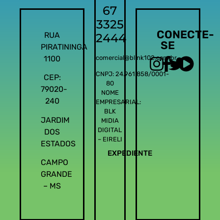
67
3325
CONECTE-
RUA
2444
SE
PIRATININGA
1100
comercial@blink102.com.br
CNPJ: 24.961.858/0001-
CEP:
80
79020-
NOME
240
EMPRESARIAL:
BLK
JARDIM
MIDIA
DIGITAL
DOS
– EIRELI
ESTADOS
EXPEDIENTE
CAMPO
GRANDE
– MS