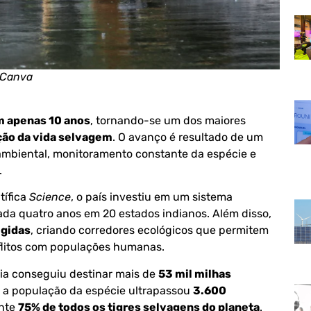
 Canva
em apenas 10 anos
, tornando-se um dos maiores
ção da vida selvagem
. O avanço é resultado de um
 ambiental, monitoramento constante da espécie e
.
tífica
Science
, o país investiu em um sistema
cada quatro anos em 20 estados indianos. Além disso,
egidas
, criando corredores ecológicos que permitem
flitos com populações humanas.
ia conseguiu destinar mais de
53 mil milhas
, a população da espécie ultrapassou
3.600
ente
75% de todos os tigres selvagens do planeta
.