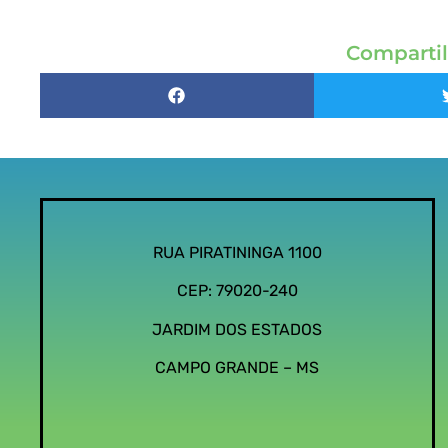
Compartil
RUA PIRATININGA 1100
CEP: 79020-240
JARDIM DOS ESTADOS
CAMPO GRANDE – MS