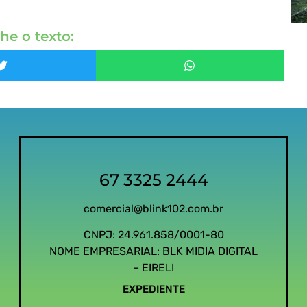
he o texto:
67 3325 2444
comercial@blink102.com.br
CNPJ: 24.961.858/0001-80
NOME EMPRESARIAL: BLK MIDIA DIGITAL
– EIRELI
EXPEDIENTE